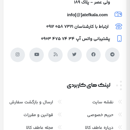
ولی عصر - پلاک 189
info[@]atefkala.com
ارتباط با کارشناسان
0912 058 7321
پشتیبانی واتس آپ
0903 475 74 34
لینک های کاربردی
نقشه سایت
ارسال و بازگشت سفارش
حریم خصوصی
قوانین و مقررات
درباره عاطف کالا
مجله عاطف کالا