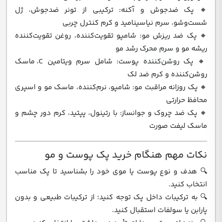
🔸 پک ضدجوش و آکنه: ترکیبی از تونر ضدجوش، ژل
شست‌وشو، سرم نیاسینامید و کرم کنترل چربی
🔸 پک ضد ریزش مو: شامپو تقویت‌کننده، روغن تقویت‌کننده
ریشه مو و سرم محرک رشد مو
🔸 پک روشن‌کننده پوست: شامل سرم ویتامین C، ماسک
روشن‌کننده و کرم ضد لک
🔸 پک روزانه مراقبت مو: شامپو، نرم‌کننده، ماسک مو و اسپری
محافظ حرارتی
🔸 پک ضد چروک و جوانساز: با رتینول، پپتید، کرم دور چشم و
ماسک لیفت صورت
نکات مهم هنگام خرید پک پوست و مو
🔍 هدف و نوع پوست یا موی خود را بشناسید تا پک مناسب
انتخاب کنید.
🔍 به ترکیبات داخل پک توجه کنید؛ از ترکیبات طبیعی و بدون
پارابن یا سولفات استقبال کنید.