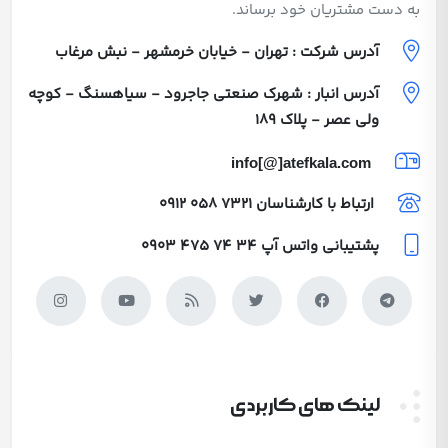
به دست مشتریان خود برساند.
آدرس شرکت : تهران - خیابان خرمشهر - نبش مرغاب
آدرس انبار : شهرک صنعتی جاجرود - سیاهسنگ - کوچه
ولی عصر - پلاک 189
info[@]atefkala.com
ارتباط با کارشناسان
0912 058 7321
پشتیبانی واتس آپ
0903 475 74 34
لینک های کاربردی