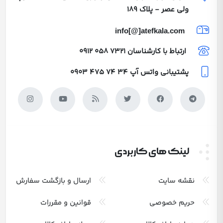
ولی عصر - پلاک 189
info[@]atefkala.com
ارتباط با کارشناسان
0912 058 7321
پشتیبانی واتس آپ
0903 475 74 34
لینک های کاربردی
نقشه سایت
ارسال و بازگشت سفارش
حریم خصوصی
قوانین و مقررات