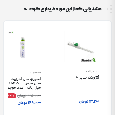
مشتریانی که از این مورد خریداری کرده اند
محصولات
محصولات
آنژوکت سایز 18
اسپری بدن ادرویت
مدل میس اکلت 150
میل زنانه-1عدد موجود
225٬000 تومان
% 33
13٬160 تومان
149٬000 تومان