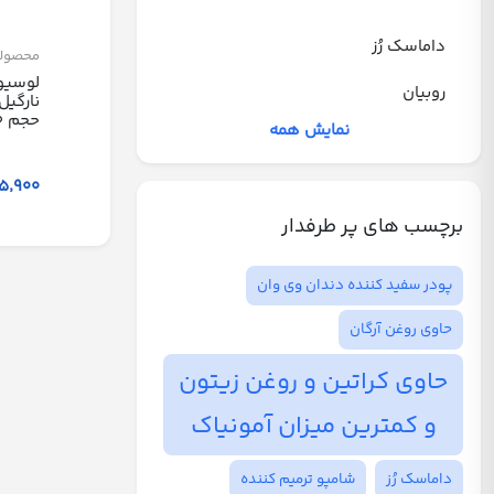
داماسک رُز
محصول
لوسیو
روبیان
نارگیل
حجم 400 میلی لیتر
نمایش همه
265٬900 ت
برچسب های پر طرفدار
پودر سفید کننده دندان وی وان
حاوی روغن آرگان
حاوی کراتین و روغن زیتون
و کمترین میزان آمونیاک
داماسک رُز
شامپو ترمیم کننده