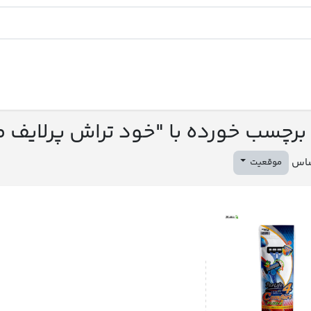
ب خورده با "خود تراش پرلایف مدل fort4plus
ساس
موقعیت