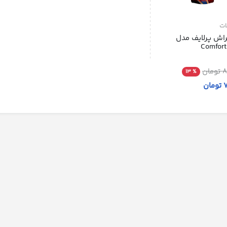
ات
راش پرلایف مدل
Comfort
ان
% 13
ن