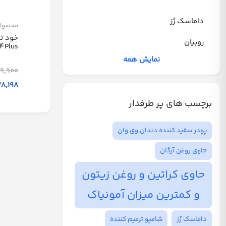
داماسک رُز
محصول
خود ت
روبیان
4Plus
نمایش همه
89٬900 توم
78٬198 توما
برچسب های پر طرفدار
پودر سفید کننده دندان وی وان
حاوی روغن آرگان
حاوی کراتین و روغن زیتون
و کمترین میزان آمونیاک
داماسک رُز
شامپو ترمیم کننده