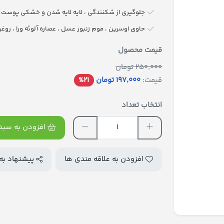
جلوگیری از شکنندگی ، لایه لایه شدن و خشکی پوست 
حاوی اوسرین ، موم زنبور عسل ، عصاره آلوئه ورا ، روغن باد
قیمت محصول
250٬000 تومان
قیمت:
197٬000 تومان
%21
انتخاب تعداد
افزودن به سبد 
افزودن به علاقه مندی ها
پیشنهاد به