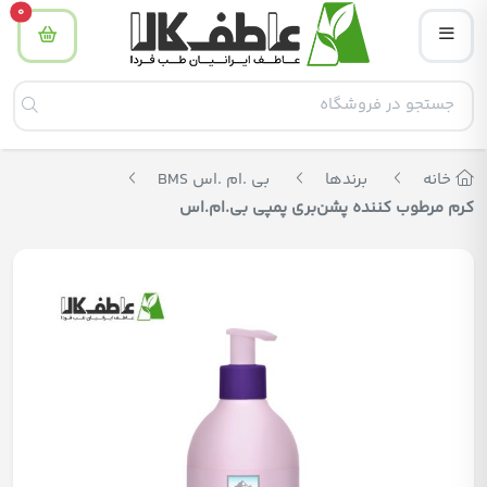
tity
0
خانه
برندها
بی .ام .اس BMS
کرم مرطوب کننده پشن‌بری پمپی بی.ام.اس