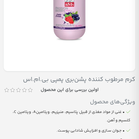
کرم مرطوب کننده پشن‌بری پمپی بی.ام.اس
اولین بررسی برای این محصول
ویژگی‌های محصول
• غنی از مواد مغذی از قبیل پتاسیم، منیزیم، ویتامینA، ویتامین C،
کلسیم و آهن.
• جـوان سـازی و افـزایـش شادابی پوسـت.