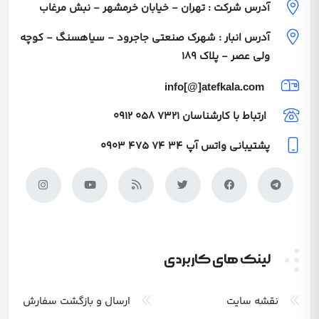
آدرس شرکت : تهران - خیابان خرمشهر - نبش مرغاب
آدرس انبار : شهرک صنعتی جاجرود - سیاهسنگ - کوچه
ولی عصر - پلاک 189
info[@]atefkala.com
ارتباط با کارشناسان
0912 058 7321
پشتیبانی واتس آپ
0903 475 74 34
لینک های کاربردی
نقشه سایت
ارسال و بازگشت سفارش