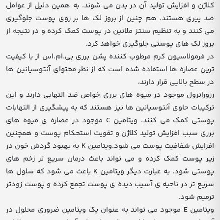
کلاژن و افزایش تولید آن در بدن می شوند. به همین دلیل از عوامل
ضد پیری هستند. هم چنین از بروز لک ها بر روی پوست جلوگیری
می کنند و به تنظیم سنتز ملانین در پوست کمک کرده و در نتیجه از
بروز لک های پوستی جلوگیری خواهد کرد.
در فرمولاسیون کرم مرطوب کننده پشن برری بی.ام.اس از با کیفیت
ترین عصاره ها استفاده شده است که از نظر محتوای آنتوسیانین ها
در سطح بالایی قرار دارند،
رزوراترول موجود در میوه های برری خواص ضد التهابی دارند و این
ترکیبات حاوی آنتوسیانین ها نیز هستند که به پیشگیری از التهابات
پوستی کمک می کنند. ویتامین C موجود در عصاره ی میوه های
برری سبب افزایش تولید کلاژن و تقویت استحکام پوست و همچنین
افزایش شفافیت پوست می شود.ویتامین K به بهبود گردش خون در
زیر پوست کمک کرده و می تواند باعث درمان سریع تر زخم های
پوستی شود. به عبارت دیگر ویتامین K باعث می شود که سلول ها
سریع تر در ناحیه ی آسیب دیده ی پوست تجمع کرده و پوست زودتر
ترمیم شود.
ویتامین E موجود می تواند به عنوان یک ویتامین ضروری محلول در