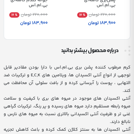
پشن‌بری کاسه‌ای
جوانه گندم کاسه‌ای
بی.ام.اس
بی.ام.اس
220٬000 تومان
220٬000 تومان
% 16
% 16
183٬900 تومان
183٬900 تومان
درباره محصول بیشتر بدانید
کرم مرطوب کننده پشن بری بی.ام.اس با دارا بودن مقادیر قابل
توجهی از انواع آنتی اکسیدان ها، ویتامین های E,C,K و ترکیبات ضد
التهابی ، پوست را آبرسانی کرده و از بافت سلولی آن محافظت می
کند.
آنتی اکسیدان های موجود در میوه های بری با کیفیت و سلامت
میوه رابطه مستقیم دارد میوه های رسیده و پر رنگ، ترکیبات گیاهی
غنی تر و ظرفیت آنتی اکسیدانی بالاتری نسبت به میوه های نارس و
نابالغ دارند.
آنتی اکسیدان ها به سنتز کلاژن کمک کرده و باعث کاهش تجزیه