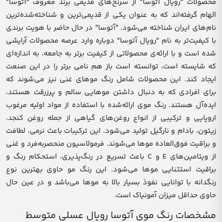
محصولات "رویال آتوسا" از سرنخ‌های قدیمی برند معروف "آتوسا"
الهام گرفته‌اند که به عنوان یکی از قدیمی‌ترین و شناخته‌شده‌ترین
نام‌های ایران شناخته می‌شود. "آتوسا" در حال حاضر با هویت برندی
با کیفیت‌تر به نام "رویال آتوسا" دوباره وارد عرصه محصولات آرایشی
شده است و با ارائه‌ی محصولاتی از کیفیت برتر به جامعه، به اندازه‌ای
که شایسته است، توانسته است باز هم نامی برتر را در این صنعت
ایجاد کند. این محصولات شامل رنگ موهای غنی نیز می‌شوند که
برای افرادی که به دنبال داشتن موهایی سالم و پرزرقت هستند،
ایده‌آل هستند. رنگ موی ارائه‌شده با استفاده از مواد اولیه مرغوب
اروپایی و ترکیبی از انواع روغن‌های گیاهی از جمله روغن کنجد،
زیتون، بادام و نارگیل تولید می‌شود. این ترکیبات باعث نرمی، لطافت
و براقیت فوق‌العاده موها می‌شوند. فرمولاسیون منحصربه‌فرد و غنی
از ویتامین‌های E و C باعث تسریع در رنگ‌پذیری، استحکام رنگ و
براقیت استثنایی موها می‌شود. این رنگ مو حاوی بهترین نوع
رنگدانه با توانایی نفوذ بسیار بالا به موها می‌باشد و در عین حال
حاوی حداقل میزان آمونیاک است.
مشخصات رنگ موی آتوسا رویال عسلی متوسط