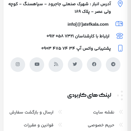
آدرس انبار : شهرک صنعتی جاجرود - سیاهسنگ - کوچه
ولی عصر - پلاک 189
info[@]atefkala.com
ارتباط با کارشناسان
0912 058 7321
پشتیبانی واتس آپ
0903 475 74 34
لینک های کاربردی
نقشه سایت
ارسال و بازگشت سفارش
حریم خصوصی
قوانین و مقررات