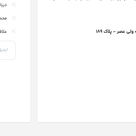
دربا
محص
 عصر - پلاک 189
علاق