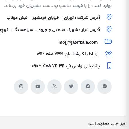
تولید کننده را با قیمت مناسب به دست مشتریان خود برساند.
آدرس شرکت : تهران - خیابان خرمشهر - نبش مرغاب
آدرس انبار : شهرک صنعتی جاجرود - سیاهسنگ - کوچه ولی
info[@]atefkala.com
ارتباط با کارشناسان
0912 058 7321
پشتیبانی واتس آپ
0903 475 74 34
حق چاپ محفوظ است