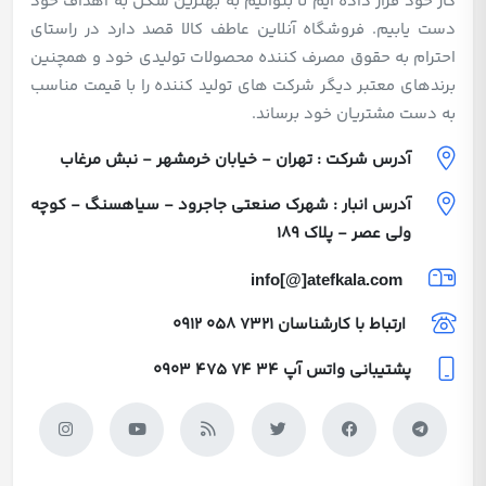
کار خود قرار داده ایم تا بتوانیم به بهترین شکل به اهداف خود
دست یابیم. فروشگاه آنلاین عاطف کالا قصد دارد در راستای
احترام به حقوق مصرف کننده محصولات تولیدی خود و همچنین
برندهای معتبر دیگر شرکت های تولید کننده را با قیمت مناسب
به دست مشتریان خود برساند.
آدرس شرکت : تهران - خیابان خرمشهر - نبش مرغاب
آدرس انبار : شهرک صنعتی جاجرود - سیاهسنگ - کوچه
ولی عصر - پلاک 189
info[@]atefkala.com
ارتباط با کارشناسان
0912 058 7321
پشتیبانی واتس آپ
0903 475 74 34