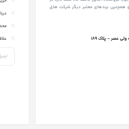
حری
و همچنین برندهای معتبر دیگر شرکت های
دربا
محص
 عصر - پلاک 189
علاق