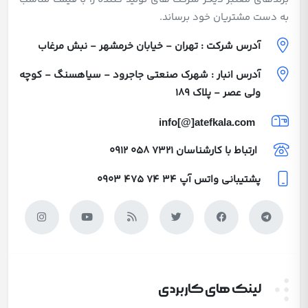
به دست مشتریان خود برساند.
آدرس شرکت : تهران - خیابان خرمشهر - نبش مرغاب
آدرس انبار : شهرک صنعتی جاجرود - سیاهسنگ - کوچه
ولی عصر - پلاک 189
info[@]atefkala.com
ارتباط با کارشناسان
0912 058 7321
پشتیبانی واتس آپ
0903 475 74 34
لینک های کاربردی