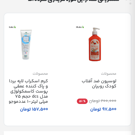
محصولات
محصولات
لوسیون ضد آفتاب
کرم اسکراب لایه بردار
کودک روبیان
و پاک کننده عمقی
پوست کاسمکولوژی
مدل dcs حجم 75
200٬000 تومان
میلی لیتر-1 عددموجود
% 51
97٬500 تومان
157٬500 تومان