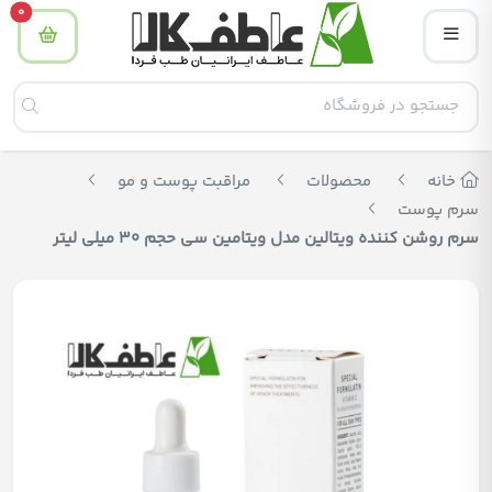
tity
0
خانه
محصولات
مراقبت پوست و مو
سرم پوست
سرم روشن کننده ویتالین مدل ویتامین سی حجم 30 میلی لیتر