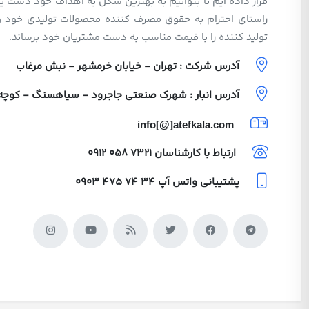
قرار داده ایم تا بتوانیم به بهترین شکل به اهداف خود دست یا
راستای احترام به حقوق مصرف کننده محصولات تولیدی خود 
تولید کننده را با قیمت مناسب به دست مشتریان خود برساند.
آدرس شرکت : تهران - خیابان خرمشهر - نبش مرغاب
آدرس انبار : شهرک صنعتی جاجرود - سیاهسنگ - کوچه ولی
info[@]atefkala.com
ارتباط با کارشناسان
0912 058 7321
پشتیبانی واتس آپ
0903 475 74 34