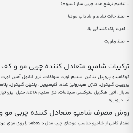
- تنظیم ترشح غدد چربی ساز (سبوم)
- حفظ حالت نشاط و شاداب موها
- قدرت پاک کنندگی بالا
- حفظ رطوبت
ترکیبات شامپو متعادل کننده چربی مو و کف سر 
سابال، اتیل هگزیل م
آب دیونیزه.
روش مصرف شامپو متعادل کننده چربی مو و کف 
مقدار کافی از شامپو مناسب موهای چرب مدل SeboSIS را روی موی مرطوب ریخته و به مدت ۲ تا ۳ دقیقه ماساژ دهید؛ سپس آبکشی نمایید.