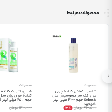
محصولات مرتبط
محصولات
محصولات
شامپو متعادل کننده چربی
شامپو تقویت کننده و
مو و کف سر درموسیس مدل
Sebosis حجم 300 میلی لیتر-
حجم 250 میلی لیتر (چرب)
ناموجود
410٬500 تومان
130٬000 تومان
% 13