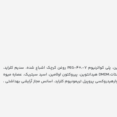
کوکامیدو پروپیل بتائین، سدیم لورت سولفات، تری اتانول آمین لورت سولفات، کوکو گلوکوزاید، گلیکول دی استئارات، کوکامید دی اتانول آمین، پلی کواترنیوم ۷-،PEG-۴۰ روغن کرچک اشباع شده، سدیم کلراید،
پروپیلن گلیکول، کلاژن هیدرولیز شده، گلیسیرین، پنتیلن گلیکول، پتاسیم تیو سیانات، لاکتو فرین، لاکتو پروکسیداز، گلوکزاکسیداز، گلوکز پنتا استات،DMDM هیدانتوین، پیروکتون اولامین، اسید سیتریک، عصاره میوه
رات، هیدروکسی پروپیل گوارهیدروکسی پروپیل تریمونیوم کلراید، اسانس مجاز آرایشی بهداشتی ،