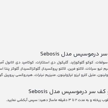
درموسیس مدل Sebosis
توکسی سینامات، دی سدیم EDTA، متیل ایزو تیازولینون، متیل کلرو ایزو تیازولینون، منیزیم نیت
سر درموسیس مدل Sebosis