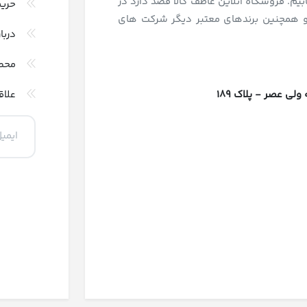
بیم. فروشگاه آنلاین عاطف کالا قصد دارد در
حری
و همچنین برندهای معتبر دیگر شرکت های
دربا
محص
 عصر - پلاک 189
علاق