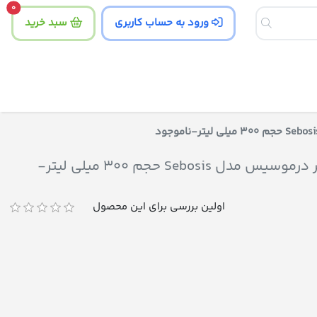
tity
0
ورود به حساب کاربری
سبد خرید
شامپو متعادل کننده چربی مو و کف سر درموسیس مدل Sebosis حجم 300 میلی لیتر-
اولین بررسی برای این محصول