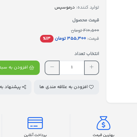
تولید کننده:
درموسیس
قیمت محصول
410٬500 تومان
قیمت:
355٬300 تومان
%13
انتخاب تعداد
افزودن به سبد 
افزودن به علاقه مندی ها
پیشنهاد به
بهترین قیمت
پرداخت آنلاین