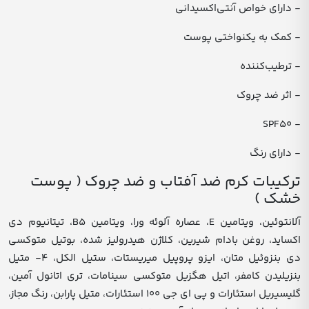
- دارای خواص آنتی‌اکسیدانی
- کمک به یکنواختی پوست
- ترطیب‌کننده
- اثر ضد چروک
- SPF۵۰
- دارای رنگ
ترکیبات کرم ضد آفتاب و ضد چروک ( پوست
خشک )
آلانتوئین، ویتامین E، عصاره آلوئه ورا، ویتامین B۵، تیتانیوم دی
اکساید، روغن بادام شیرین، کلاژن هیدرولیز شده، بوتیل متوکسی
دی بنزوئیل متان، ایزو پروپیل میریستات، ستیل الکل، ۴- متیل
بنزیلیدن کامفر، اتیل هگزیل متوکسی سینامات، تری اتانول آمین،
گلیسیریل استئارات و پی ای جی ۱۰۰ استئارات، متیل پارابن، رنگ مجاز،