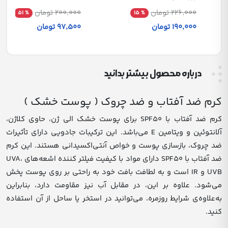
226٬000 تومان
200٬000 تومان
% 51
% 15
190٬000 تومان
97٬500 تومان
درباره محصول بیشتر بدانید
کرم ضد آفتاب و ضد چروک ( پوست خشک )
کرم ضد آفتاب با SPF۵۰ برای پوست خشک الی ژن، حاوی کلاژن،
آلانتوئین و ویتامین E می‌باشد. این ترکیبات جادویی دارای تأثیرات
ضد چروک، بازسازی پوست و خواص آنتی‌اکسیدانی هستند. این کرم
ضد آفتاب با SPF۵۰ دارای مواد با کیفیت فیلتر کننده اشعه‌های UVA،
UVB و IR است و به لطافت بافت خود به راحتی بر روی پوست پخش
می‌شود. علاوه بر این، در مقابل آب نیز مقاومت دارد، بنابراین
به‌علاوه‌ی شرایط روزمره، می‌توانید در استخر یا ساحل از آن استفاده
کنید.