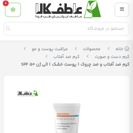
tity
0
خانه
محصولات
مراقبت پوست و مو
کرم دست و صورت
کرم ضد آفتاب
کرم ضد آفتاب و ضد چروک ( پوست خشک ) الی ژن SPF 50