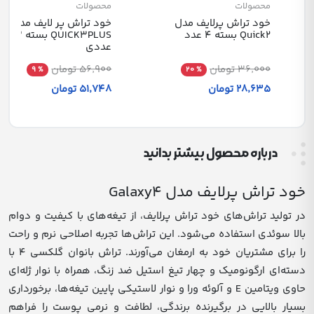
محصولات
محصولات
خود تراش پرلایف مدل
خود تراش پر لایف مدل
Quick2 بسته 4 عدد
QUICK3PLUS بسته 3
عددی
36٬000 تومان
56٬900 تومان
% 9
% 20
28٬635 تومان
51٬748 تومان
درباره محصول بیشتر بدانید
خود تراش پرلایف مدل Galaxy4
در تولید تراش‌های خود تراش پرلایف، از تیغه‌های با کیفیت و دوام
بالا سوئدی استفاده می‌شود. این تراش‌ها تجربه اصلاحی نرم و راحت
را برای مشتریان خود به ارمغان می‌آورند. تراش بانوان گلکسی 4 با
دسته‌ای ارگونومیک و چهار تیغ استیل ضد زنگ، همراه با نوار ژله‌ای
حاوی ویتامین E و آلوئه ورا و نوار لاستیکی پایین تیغه‌ها، برخورداری
بسیار بالایی در برگیرنده برندگی، لطافت و نرمی پوست را فراهم