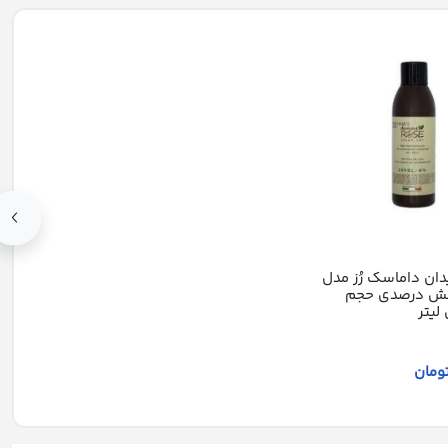
ان داماسک رُز مدل
20 شش درصدی حجم