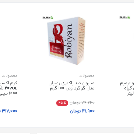
محصولات
محصولات
 ترمیم
صابون ضد باکتری روبیان
کرم اکسید
گیاه
مدل گوگرد وزن 100 گرم
VOL
1000 میلی لیتر
76٬260 تومان
% 45
41٬900 تومان
317٬000 تومان