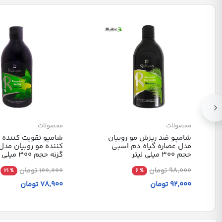
محصولات
محصولات
شامپـو ضد ریزش مو روبیان
شامپو تقویت کننده و
مدل عصاره گیاه دم اسبی
کننده مو روبیان مدل 
حجم 300 میلی لیتر
گزنه حجم 300 میلی لیتر
98٬000 تومان
100٬000 تومان
% 21
% 6
92٬000 تومان
78٬900 تومان