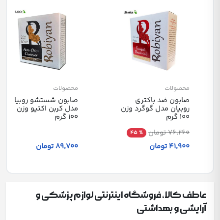
محصولات
محصولات
صابون ضد باکتری
صابون شستشو روبیان
روبیان مدل گوگرد وزن
مدل کربن اکتیو وزن
100 گرم
100 گرم
76٬260 تومان
% 45
41٬900 تومان
89٬700 تومان
عاطف کالا، فروشگاه اینترنتی لوازم پزشکی و
آرایشی و بهداشتی