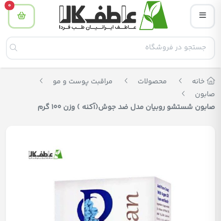
tity
0
خانه
محصولات
مراقبت پوست و مو
صابون
صابون شستشو روبیان مدل ضد جوش(آکنه ) وزن 100 گرم