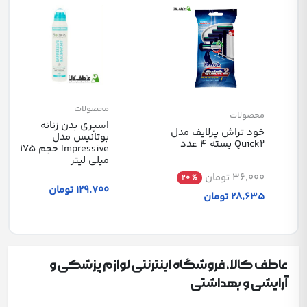
محصولات
محصولات
اسپری بدن زنانه
خود تراش پرلایف مدل
بوتانیس مدل
Quick2 بسته 4 عدد
Impressive حجم 175
میلی لیتر
36٬000 تومان
% 20
129٬700 تومان
28٬635 تومان
عاطف کالا، فروشگاه اینترنتی لوازم پزشکی و
آرایشی و بهداشتی