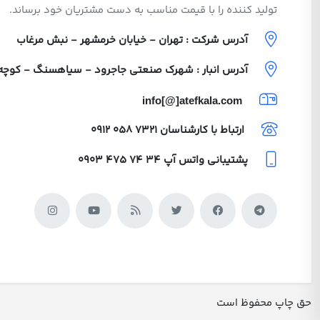
تولید کننده را با قیمت مناسب به دست مشتریان خود برساند.
آدرس شرکت : تهران - خیابان خرمشهر - نبش مرغاب
آدرس انبار : شهرک صنعتی جاجرود - سیاهسنگ - کوچه ولی
info[@]atefkala.com
ارتباط با کارشناسان
0912 058 7321
پشتیبانی واتس آپ
0903 475 74 34
حق چاپ محفوظ است