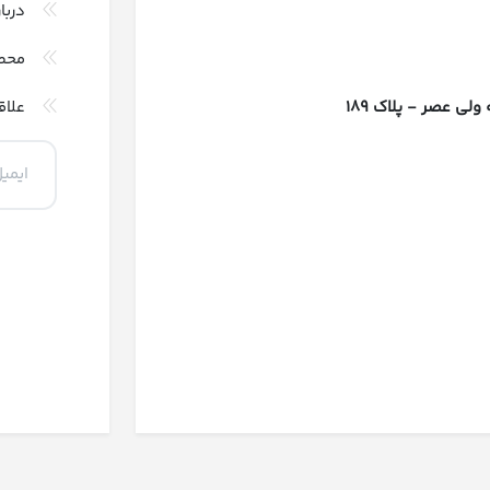
دربا
محص
 عصر - پلاک 189
علاق