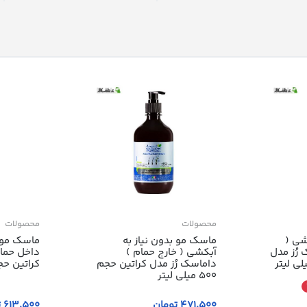
محصولات
محصولات
شی (
ماسک مو بدون نیاز به
ماسک مو ن
رُز مدل
آبکشی ( خارج حمام )
داخل حمام
داماسک رُز مدل کراتین حجم
کراتین حجم 500 میل
500 میلی لیتر
471٬500 تومان
613٬500 تومان