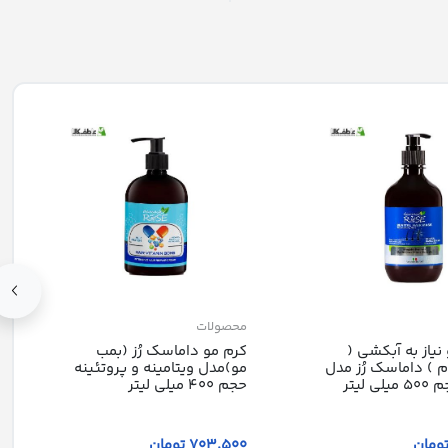
محصولات
یاز به آبکشی (
کرم مو داماسک رُز (بمب
 ) داماسک رُز مدل
مو)مدل ویتامینه و پروتئینه
ی لیتر
حجم 400 میلی لیتر
703٬500 تومان