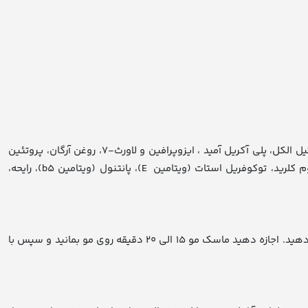
آب دیونیزه، کلرید ستریمونیوم، ستیریل الکل، پروپیلن گلیکول، گلیسریل استئارات، سیکلوپنتاسیلپکسان، دی متیکون، بنتریمونیوم کلرید، ستیل الکل، پلی آکریل آمید ، ایزوپرافین و لاورث-۷، روغن آرگان، پروتئین
هیدرولیز شده ابریشم، عصاره برگ آلوئه باربادنسیس، PEG -12، دی متیکون، سدیمPCA ، پلی کواترنیوم-۱۰، گوار هیدروکسی پروپیل تریمونیوم کلرید، توکوفریل استات (ویتامین E)، پانتنول (ویتامین b۵)، رایحه،
بعد از شست و شو موها اجازه دهید آب موها گرفته شود. سپس مقداری از ماسک مو را کف دست خود پخش کنید و به آرامی ساقه مو را ماساژ دهید. اجازه دهید ماسک مو ۱۵ الی ۲۰ دقیقه روی مو بمانید و سپس با