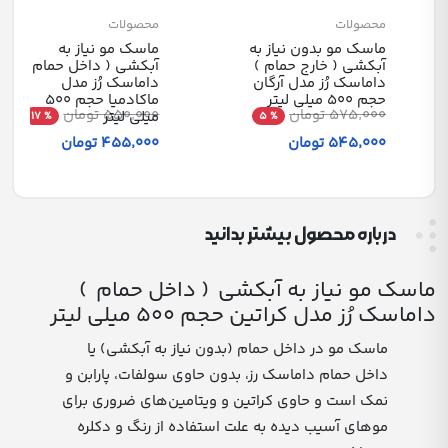
محصولات
محصولات
ماسک مو بدون نیاز به
ماسک مو نیاز به
آبکشی ( خارج حمام )
آبکشی ( داخل حمام )
داماسک رُز مدل آرگان
داماسک رُز مدل
حجم 500 میلی لیتر
ماکادمیا حجم 500
575٬000 تومان
550٬000 تومان
میلی لیتر
% 17
% 5
545٬000 تومان
455٬000 تومان
درباره محصول بیشتر بدانید
ماسک مو نیاز به آبکشی ( داخل حمام )
داماسک رُز مدل کراتین حجم 500 میلی لیتر
ماسک مو در داخل حمام (بدون نیاز به آبکشی) یا
داخل حمام داماسک رز، بدون حاوی سولفات، پارابن و
نمک است و حاوی کراتین و ویتامین‌های ضروری برای
موهای آسیب دیده به علت استفاده از رنگ و دکلره