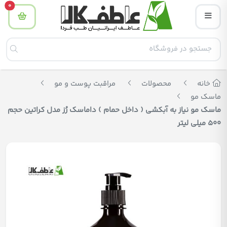
tity
0
خانه
محصولات
مراقبت پوست و مو
ماسک مو
ماسک مو نیاز به آبکشی ( داخل حمام ) داماسک رُز مدل کراتین حجم
500 میلی لیتر